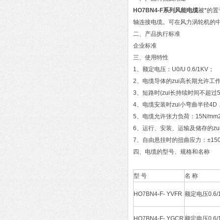
HO7BN4-F系列风能电缆
被*的
轴连接电缆。可在风力涡轮机的
二、产品执行标准
企业标准
三、使用特性
1、额定电压：U0/U 0.6/1KV；
2、电缆导体的zui高长期允许工
3、短路时(zui长持续时间不超过5
4、电缆安装时zui小弯曲半径4D
5、电缆允许张力负荷：15N/mm
6、运行、安装、运输及储存的zu
7、自由悬挂时的扭曲应力：±150
四、电缆的型号、规格和名称
型 号
名 称
HO7BN4-F- YVFR
额定电压0.
HO7BN4-F- YGCR
额定电压0.