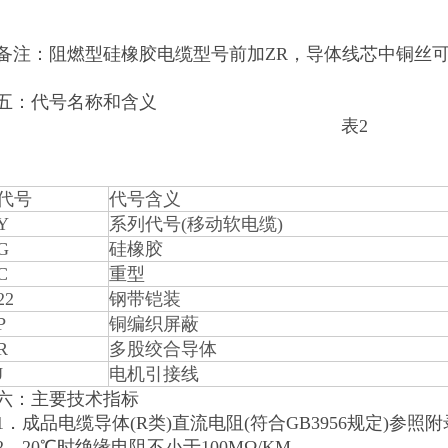
备注：阻燃型硅橡胶电缆型号前加ZR，导体线芯中铜丝
五：代号名称和含义
表2
代号
代号含义
Y
系列代号(移动软电缆)
G
硅橡胶
C
重型
22
钢带铠装
P
铜编织屏蔽
R
多股绞合导体
J
电机引接线
六：主要技术指标
1．成品电缆导体(R类)直流电阻(符合GB3956规定)参照附
2．20℃时绝缘电阻不小于100MΩ/KM