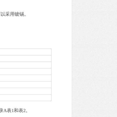
可以采用镀锡。
录A表1和表2。