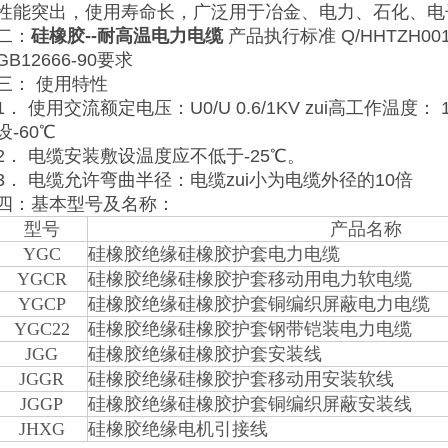
性能突出，使用寿命长，广泛用于冶金、电力、石化、电
二：
硅橡胶--耐高温电力电缆
产品执行标准 Q/HHTZH0
GB12666-90要求
三： 使用特性
1． 使用交流额定电压：U0/U 0.6/1KV zui高工作温度：
设-60℃
2． 电缆安装敷设温度应不低于-25℃。
3． 电缆允许弯曲半径：电缆zui小为电缆外径的10倍
四：基本型号及名称：
型号
产品名称
YGC
硅橡胶绝缘硅橡胶护套电力电缆
YGCR
硅橡胶绝缘硅橡胶护套移动用电力软电缆
YGCP
硅橡胶绝缘硅橡胶护套铜编织屏蔽电力电缆
YGC22
硅橡胶绝缘硅橡胶护套钢带铠装电力电缆
JGG
硅橡胶绝缘硅橡胶护套安装线
JGGR
硅橡胶绝缘硅橡胶护套移动用安装软线
JGGP
硅橡胶绝缘硅橡胶护套铜编织屏蔽安装线
JHXG
硅橡胶绝缘电机引接线