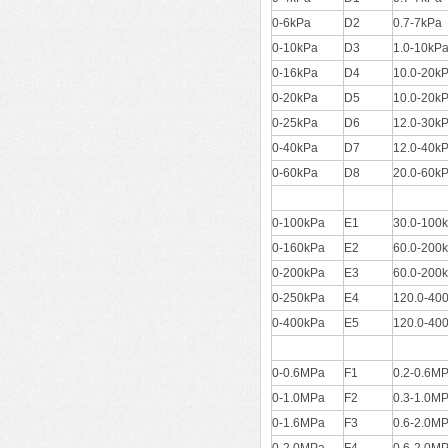
0-6kPa
D2
0.7-7kPa
0-10kPa
D3
1.0-10kP
0-16kPa
D4
10.0-20k
0-20kPa
D5
10.0-20k
0-25kPa
D6
12.0-30k
0-40kPa
D7
12.0-40k
0-60kPa
D8
20.0-60k
0-100kPa
E1
30.0-100
0-160kPa
E2
60.0-200
0-200kPa
E3
60.0-200
0-250kPa
E4
120.0-40
0-400kPa
E5
120.0-40
0-0.6MPa
F1
0.2-0.6M
0-1.0MPa
F2
0.3-1.0M
0-1.6MPa
F3
0.6-2.0M