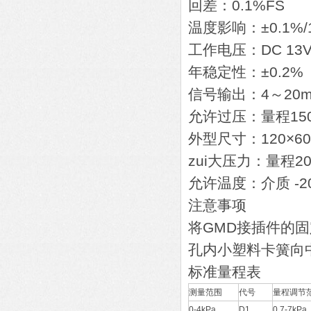
回差：0.1%FS
温度影响：±0.1%/
工作电压：DC 13V
年稳定性：±0.2%
信号输出：4～20m
允许过压：量程15
外型尺寸：120×60×
zui大压力：量程20
允许温度：介质 -2
注意事项
将GMD接插件的
孔内小塑料卡簧向
标准量程表
测量范围
代号
量程调节
0-4kPa
D1
0.7-7kPa