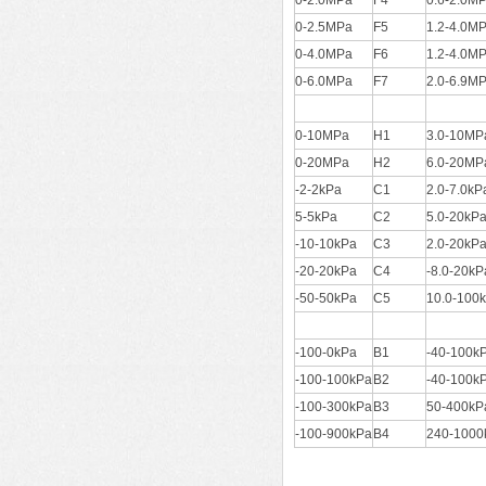
0-2.0MPa
F4
0.6-2.0M
0-2.5MPa
F5
1.2-4.0M
0-4.0MPa
F6
1.2-4.0M
0-6.0MPa
F7
2.0-6.9M
0-10MPa
H1
3.0-10MP
0-20MPa
H2
6.0-20MP
-2-2kPa
C1
2.0-7.0kP
5-5kPa
C2
5.0-20kP
-10-10kPa
C3
2.0-20kP
-20-20kPa
C4
-8.0-20kP
-50-50kPa
C5
10.0-100
-100-0kPa
B1
-40-100k
-100-100kPa
B2
-40-100k
-100-300kPa
B3
50-400kP
-100-900kPa
B4
240-1000