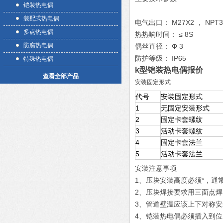
铠装热电偶
装配式热电偶
电气出口： M27X2 ， NPT3
多点热电偶
热热响时间： ≤ 8S
防腐热电偶
偶丝直径： Φ 3
防护等级： IP65
特殊热电偶
k型铠装热电偶报价
查看全部产品
安装固定形式
代号
安装固定形式
1
无固定安装形式
2
固定卡套螺纹
3
活动卡套螺纹
4
固定卡套法兰
5
活动卡套法兰
安装注意事项
1、压块安装高度必须*，通常在
2、压块焊接要求用三面点
3、管道壁温应该上下对称安
4、铠装热电偶必须插入到位