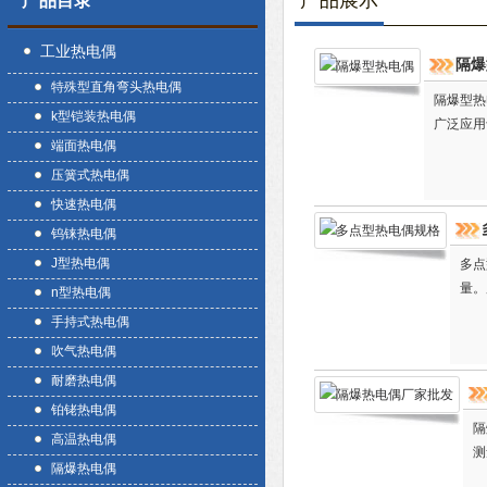
产品展示
产品目录
工业热电偶
隔爆
特殊型直角弯头热电偶
隔爆型热
k型铠装热电偶
广泛应用
端面热电偶
压簧式热电偶
快速热电偶
钨铼热电偶
J型热电偶
多点
量。
n型热电偶
手持式热电偶
吹气热电偶
耐磨热电偶
铂铑热电偶
隔
高温热电偶
测
隔爆热电偶