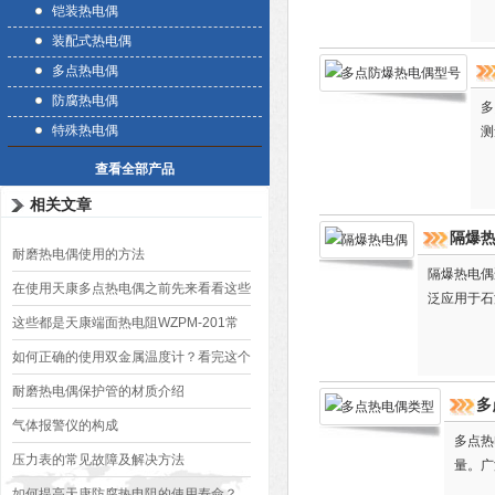
铠装热电偶
装配式热电偶
多点热电偶
防腐热电偶
多
特殊热电偶
测
查看全部产品
相关文章
隔爆
耐磨热电偶使用的方法
隔爆热电偶
在使用天康多点热电偶之前先来看看这些
泛应用于石
吧
这些都是天康端面热电阻WZPM-201常
见的困扰
如何正确的使用双金属温度计？看完这个
就知道了！
耐磨热电偶保护管的材质介绍
多
气体报警仪的构成
多点热
压力表的常见故障及解决方法
量。广
如何提高天康防腐热电阻的使用寿命？