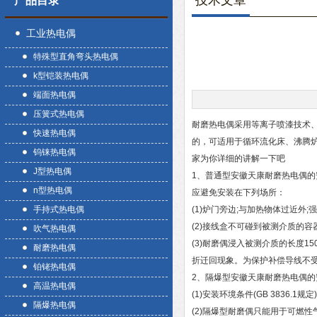
技术文章
产品目录
工业热电偶
特殊型直角弯头热电偶
k型铠装热电偶
端面热电偶
压簧式热电偶
耐磨热电偶采用等离子喷漆技术
快速热电偶
的，可适用于循环流化床、沸腾
钨铼热电偶
家为你详细的讲解一下吧
J型热电偶
1、普通型安徽天康耐磨热电偶的
n型热电偶
应避免安装在下列场所：
手持式热电偶
(1)炉门旁边;与加热物体过近外;
(2)接线盒不可碰到被测介质的容
吹气热电偶
(3)耐磨偶浸入被测介质的长度1
耐磨热电偶
折迁回现象。为保护补偿导线不
铂铑热电偶
2、隔爆型安徽天康耐磨热电偶
高温热电偶
(1)安装环境条件(GB 3836.1规定
隔爆热电偶
(2)隔爆型耐磨偶只能用于可燃