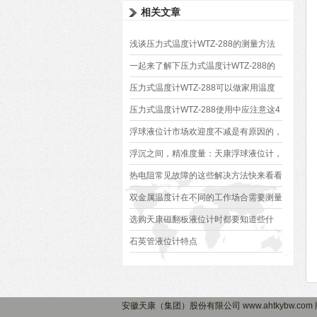
相关文章
浅谈压力式温度计WTZ-288的测量方法
和优势
一起来了解下压力式温度计WTZ-288的
结构特点
压力式温度计WTZ-288可以做家用温度
计吗？
压力式温度计WTZ-288使用中应注意这4
个问题
浮球液位计市场欢迎度不减是有原因的，
好用，选购也不难
浮沉之间，精准度量：天康浮球液位计，
简单可靠的液位监测专家
热电阻常见故障的这些解决方法快来看看
你都知道吗？
双金属温度计在不同的工作场合需要测量
不同的介质
选购天康磁翻板液位计时都要知道些什
么？
石英管液位计特点
安徽天康（集团）股份有限公司 www.ahtkybw.co