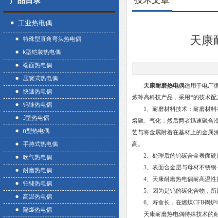
技术文章
产品目录
工业热电偶
天康
特殊型直角弯头热电偶
k型铠装热电偶
端面热电偶
压簧式热电偶
天康耐磨热电偶
适用于电厂
快速热电偶
炼等高科技产品，采用*的技术配
钨铼热电偶
1、耐磨材料技术：耐磨材料在合
J型热电偶
熔融、气化；然后两者迅速融合冷却
n型热电偶
艺与将金属附着在基材上的金属
手持式热电偶
高。
2、处理后的钨碳合金表面硬度达到
吹气热电偶
3、表面合金层与母材不锈钢一
耐磨热电偶
4、天康耐磨热电偶耐高温性好，
铂铑热电偶
5、因为是钨的碳化合物，所以
高温热电偶
6、寿命长，在燃煤CFB锅炉地
隔爆热电偶
天康耐磨热电偶特殊技术的耐磨