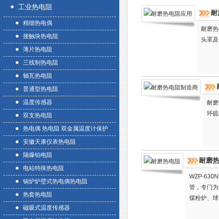
工业热电阻
耐
精细热电偶
耐磨热
接触块热电阻
头罩及
薄片热电阻
三线制热电阻
轴瓦热电阻
普通型热电阻
温度传感器
耐磨
环硫
双支热电阻
热电偶 热电阻 双金属温度计保护
套管
安徽天康仪表热电阻
隔爆铂电阻
耐磨
电站特殊热电阻
WZP-6
锅炉炉壁式热电偶热电阻
管，专门为
热套热电阻
煤粉炉、球
磁吸式温度传感器
耐磨损、耐