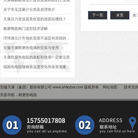
天康磁翻板液位计提供直观高效的工业液
位监控解决方案
关于常见流量计分类及原理简介
下一页
末页
共 
天康压力变送器受欢迎的原因在哪找？
耐磨陶瓷阀门选型技术讲解
浮球液位计市场欢迎度不减是有原因的，
好用，选购也不难
安徽天康耐磨热电偶的安装与使用
天康防腐热电阻的装配和使用一定要注意
这些
端面热电阻随物质温度变化而改变测量
安徽天康（集团）股份有限公司 www.ahtkybw.com 版权所有
网站地图
技术支
页面导航：耐磨热电阻