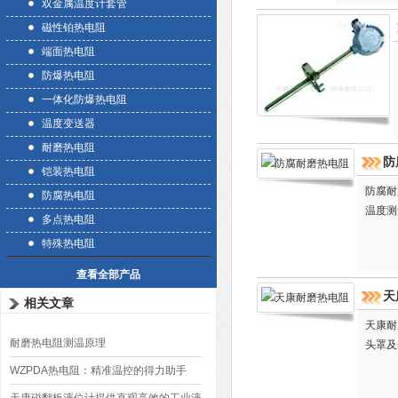
品的几倍之
双金属温度计套管
磁性铂热电阻
端面热电阻
防爆热电阻
一体化防爆热电阻
温度变送器
耐磨热电阻
防
铠装热电阻
防腐耐
防腐热电阻
温度测
多点热电阻
特殊热电阻
查看全部产品
天
相关文章
天康耐
耐磨热电阻测温原理
头罩及
WZPDA热电阻：精准温控的得力助手