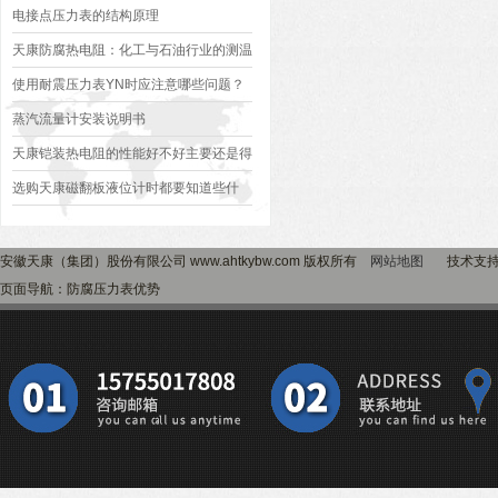
电接点压力表的结构原理
天康防腐热电阻：化工与石油行业的测温
利器
使用耐震压力表YN时应注意哪些问题？
蒸汽流量计安装说明书
天康铠装热电阻的性能好不好主要还是得
看这几个方面
选购天康磁翻板液位计时都要知道些什
么？
安徽天康（集团）股份有限公司 www.ahtkybw.com 版权所有
网站地图
技术支
页面导航：防腐压力表优势