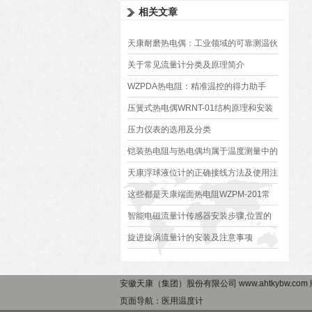
相关文章
天康耐磨热电偶：工业领域的可靠测温伙
伴
关于常见流量计分类及原理简介
WZPDA热电阻：精准温控的得力助手
压簧式热电偶WRNT-01结构原理和安装
方法你不知道可不行
压力仪表的选用及分类
铠装热电阻与热电偶均属于温度测量中的
接触式测温
天康浮球液位计的正确接线方法及使用注
意事项
这些都是天康端面热电阻WZPM-201常
见的困扰
智能电磁流量计传感器安装步骤,位置的
选择
旋进旋涡流量计的安装及注意事项
安徽天康（集团）股份有限公司 www.ahtkybw.co
页面导航：医用温度计