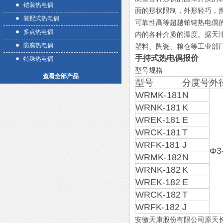
铠装热电偶
面的形状限制，外形轻巧，
装配式热电偶
可靠性高等超越铂铑热电偶的
多点热电偶
内的各种介质的温度。据天
防腐热电偶
塑料、陶瓷、粮仓等工业部
手持式热电偶报价
特殊热电偶
型号规格
查看全部产品
型号
分度号
外
WRMK-181
N
WRNK-181
K
WREK-181
E
WRCK-181
T
WRFK-181
J
Φ3
WRMK-182
N
WRNK-182
K
WREK-182
E
WRCK-182
T
WRFK-182
J
安徽天康股份有限公司原天长