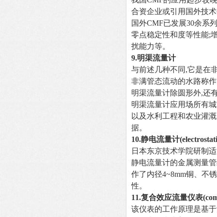
合资企业或引用国外技术
国外CMF已发展30余
零点稳定性和度等性能;增
扰能力等。
9.
明渠流量计
与前述几种不同,它是在
非满管态流动的水路称作明渠,
明渠流量计除圆形外,还
明渠流量计应用场所有城
以及水利工程和农业灌溉用
据。
10.
静电流量计(electrostatic
日本东京技术学院研制适
静电流量计的金属测量管
作了内径4~8mm铜、
性。
11.
复合效应流量仪表(combined
该仪表的工作原理是基于