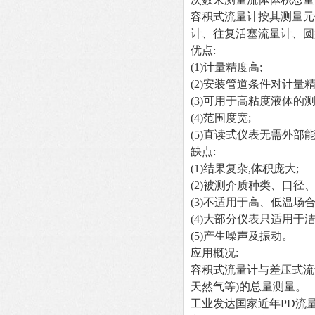
容积式流量计按其测量元
计、往复活塞流量计、圆
优点:
(1)
计量精度高;
(2)
安装管道条件对计量精
(3)
可用于高粘度液体的测
(4)
范围度宽;
(5)
直读式仪表无需外部能
缺点:
(1)
结果复杂,体积庞大;
(2)
被测介质种类、口径、
(3)
不适用于高、低温场合
(4)
大部分仪表只适用于洁
(5)
产生噪声及振动。
应用概况:
容积式流量计与差压式流
天然气等)的总量测量。
工业发达国家近年PD流量