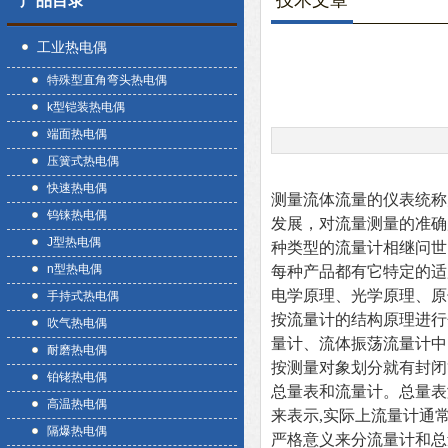
技术文章
产品目录
工业热电偶
特殊型直角弯头热电偶
k型铠装热电偶
端面热电偶
压簧式热电偶
快速热电偶
测量流体流量的仪表统称
钨铼热电偶
发展，对流量测量的准确
J型热电偶
种类型的流量计相继问世
n型热电偶
每种产品都有它特定的适
电学原理、光学原理、原
手持式热电偶
按流量计的结构原理进行
吹气热电偶
量计、流体振荡流量计中
耐磨热电偶
按测量对象划分就有封闭
铂铑热电偶
总量表和流量计。总量表
高温热电偶
来表示,实际上流量计通
隔爆热电偶
严格意义来分流量计和总