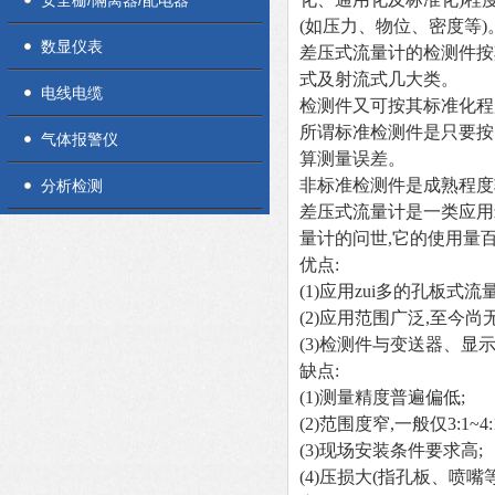
安全栅/隔离器/配电器
(如压力、物位、密度等)
数显仪表
差压式流量计的检测件按
式及射流式几大类。
电线电缆
检测件又可按其标准化程
所谓标准检测件是只要按
气体报警仪
算测量误差。
非标准检测件是成熟程度
分析检测
差压式流量计是一类应用z
量计的问世,它的使用量百
优点:
(1)
应用zui多的孔板式流
(2)
应用范围广泛,至今尚
(3)
检测件与变送器、显示
缺点:
(1)
测量精度普遍偏低;
(2)
范围度窄,一般仅3:1~4:1
(3)
现场安装条件要求高;
(4)
压损大(指孔板、喷嘴等