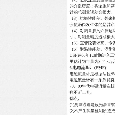
的介质密度；将湿饱和蒸
计的总测量误差会很大。
（3）抗振性能差。外来
会使涡街发生体的悬臂产
（4）对测量脏污介质适
寸，对测量精度造成极大
（5）直管段要求高。专
（6）耐温性能差。涡街
USF
在60年代后期进入工
围估计销售量为3.54.8万
6.
电磁流量计 (EMF)
电磁流量计是根据法拉弟
电磁流量计有一系列优良
70
、80年代电磁流量在
数不断上升。
优点:
(1)
测量通道是段光滑直管
(2)
不产生流量检测所造成