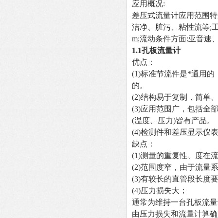
应用概况:
差压式流量计应用范围特
洁净、脏污、粘性流等;
m;流动条件方面:亚音速
1.1
孔板流量计
优点：
(1)
标准节流件是*通用的
的。
(2)
结构易于复制，简单
(3)
应用范围广，包括全
(温度、压力)皆有产品。
(4)
检测件和差压显示仪
缺点：
(1)
测量的重复性、度在
(2)
范围度窄，由于流量系数
(3)
有较长的直管段长度
(4)
压力损失大；
通常为维持一台孔板流量
由压力损失和流量计算确