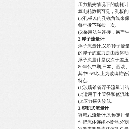
压力损失情况下的能耗计
算电耗数据可见，孔板的
(5)
孔板以内孔锐角线来
每年拆下强检一次。
(6)
采用法兰连接，易产
2.
浮子流量计
浮子流量计,又称转子流
的浮子的重力是由液体动
浮子流量计是仅次于差压
80
年代中期,日本、西欧、美
其中95%以上为玻璃锥
特点:
(1)
玻璃锥管浮子流量计结
(2)
适用于小管径和低流速
(3)
压力损失较低。
3.
容积式流量计
容积式流量计,又称定排量
件把流体连续不断地分割
次数来测量流体体积总量