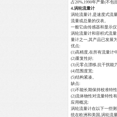
占20%,1990年产量(
4.
涡轮流量计
涡轮流量计,是速度式流
流量或总量的仪表。
一般它由传感器和显示仪
涡轮流量计和容积式流量
量计之一,其产品已发展
优点:
(1)
高精度,在所有流量计中,
(2)
重复性好;
(3)
元零点漂移,抗干扰能力
(4)
范围度宽;
(5)
结构紧凑。
缺点:
(1)
不能长期保持校准特性
(2)
流体物性对流量特性
应用概况:
涡轮流量计在以下一些测
统在欧洲和美国,涡轮流