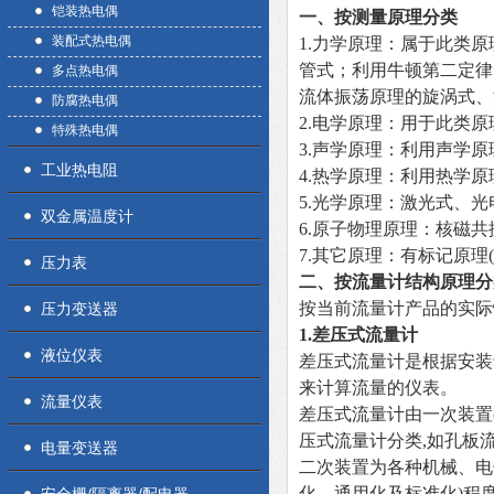
铠装热电偶
一、按测量原理分类
装配式热电偶
1.
力学原理：属于此类原
管式；利用牛顿第二定律
多点热电偶
流体振荡原理的旋涡式、
防腐热电偶
2.
电学原理：用于此类原
特殊热电偶
3.
声学原理：利用声学原
工业热电阻
4.
热学原理：利用热学原
5.
光学原理：激光式、光
双金属温度计
6.
原子物理原理：核磁共
7.
其它原理：有标记原理
压力表
二、按流量计结构原理分
按当前流量计产品的实际
压力变送器
1.
差压式流量计
液位仪表
差压式流量计是根据安装
来计算流量的仪表。
流量仪表
差压式流量计由一次装置
压式流量计分类,如孔板
电量变送器
二次装置为各种机械、电
化、通用化及标准化)程