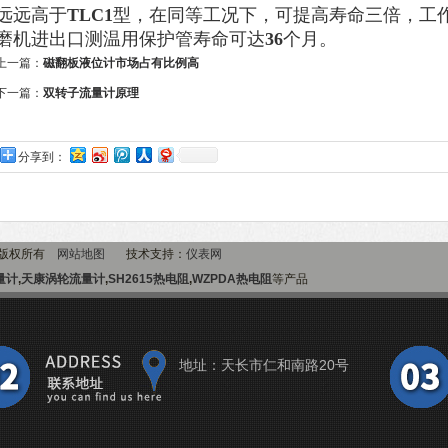
远远高于
TLC1
型，在同等工况下，可提高寿命三倍，工
磨机进出口测温用保护管寿命可达
36
个月。
上一篇：
磁翻板液位计市场占有比例高
下一篇：
双转子流量计原理
分享到：
m 版权所有
网站地图
技术支持：
仪表网
量计
,
天康涡轮流量计
,
SH2615热电阻
,
WZPDA热电阻
等产品
地址：天长市仁和南路20号