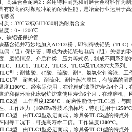
4、高温合金耐磨2：采用特种耐热和耐磨合金材料作为
具有较高的对颗粒冲刷的耐蚀性能，是冶金行业运用于高
传感器
材质：3YC52或GH3030耐热耐磨合金
温度：0～1200℃
5、铁铝瓷保护管
铁基含铝并巧妙地加入
A1
2
O
3粉，即制得铁铝瓷（
TLC
）
电偶（阻）保护管，即成为铁铝瓷热电偶（阻）关键的零件
度、磨损情况、介质种类、压力等式况，制成不同系列的
TLC
、
TLC1
、
TLC2
、
TLC3
、
TLC4
及
TLC5
六大系列。
TLC
型：耐盐酸、硝酸、硫酸、耐*、氢氧化钾溶液。工
TLC1
型：耐氧化、耐硫化、耐锌蒸汽腐蚀，有较高的耐
温度
1100°C
。经实际使用，在锌精矿沸腾炉寿命
4
个月，
腾炉和循环流化床锅炉炉堂使用寿命
6
个月，在球磨机、
TLC2
型：工作温度
1250°C
，耐磨性能低于TLC1型，与
性、工作压力（
16MPa
等技术指标均，特别适用于
1250°C
TLC3
型：由
TLC2
型改进而成，除具备
TLC2
型的特点外
在同等工况下，可提高寿命二倍。工作温度
1300°C
。
TLC4
型：由
TLC1
型必进而成，除具备
TLC1
型的特点外