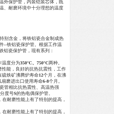
测温外保护管，内装铠装芯体，既
温、耐磨环境中十分理想的温度
特别含金，将铁铝瓷合金制成热
--铁铝瓷保护管。根据工作温
铁铝瓷保护管，现有系列：
作温度分为
350°C
、
750°C
两种。
磨性能，良好的抗热抗震性，工作
在硫铁矿沸腾炉寿命
12
个月，在沸
风扇磨进出口使用寿命
6-8
个月。
陶瓷管相比抗热震性、高温热强
分度号
S
的热电偶保护管。
，在耐磨性能上有了特别的提高，
，在耐磨性能上有了特别的提高，