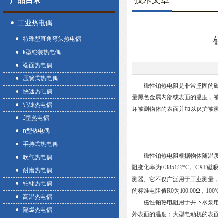
技术文章
产品目录
工业热电偶
特殊型直角弯头热电偶
k型铠装热电偶
端面热电偶
压簧式热电偶
磁性铂热电阻是非常坚固的磁体
快速热电偶
量黑色金属内部或表面的温度，
钨铼热电偶
坏被测物体的表面并加以保护被
J型热电偶
n型热电偶
手持式热电偶
磁性铂热电阻根据物体随温度变
吹气热电偶
阻变化率为0.3851Ω/°C。C
耐磨热电偶
测器。它不仅广泛用于工业测量，而且
铂铑热电偶
的标准电阻值R0为100.00Ω，100℃
高温热电偶
磁性铂热电阻用于井下水泵电机
隔爆热电偶
外表面的温度；大型电动机的表