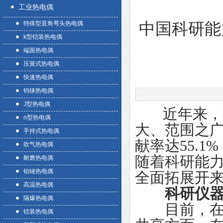
工业热电偶
特殊型直角弯头热电偶
中国科研能
k型铠装热电偶
端面热电偶
压簧式热电偶
快速热电偶
钨铼热电偶
J型热电偶
近年来，我
n型热电偶
大、范围之广
手持式热电偶
献率达55.
吹气热电偶
随着科研能
耐磨热电偶
铂铑热电偶
全面拓展开
高温热电偶
科研仪
隔爆热电偶
目前，在国
铠装热电偶