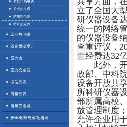
共享方面，
装配式热电偶
立了全国大
多点热电偶
防腐热电偶
研仪器设备达
特殊热电偶
统一的网络
工业热电阻
的仪器设备
查重评议，2
双金属温度计
置经费达32
压力表
此外，开放
压力变送器
政部、中科
设备开放共
液位仪表
所科研仪器
流量仪表
部所属高校、
电量变送器
放管理制度
允许企业用
安全栅/隔离器/配电器