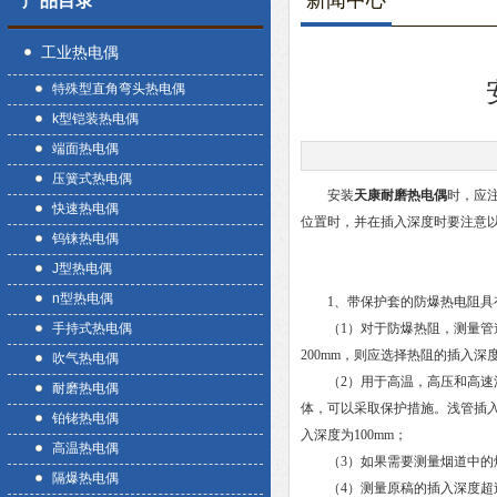
新闻中心
产品目录
工业热电偶
特殊型直角弯头热电偶
k型铠装热电偶
端面热电偶
压簧式热电偶
安装
天康耐磨热电偶
时，应
快速热电偶
位置时，并在插入深度时要注意
钨铼热电偶
J型热电偶
n型热电偶
1、带保护套的防爆热电阻具有
手持式热电偶
（1）对于防爆热阻，测量管道
200mm，则应选择热阻的插入深度
吹气热电偶
（2）用于高温，高压和高速流
耐磨热电偶
体，可以采取保护措施。浅管插入
铂铑热电偶
入深度为100mm；
高温热电偶
（3）如果需要测量烟道中的烟
隔爆热电偶
（4）测量原稿的插入深度超过